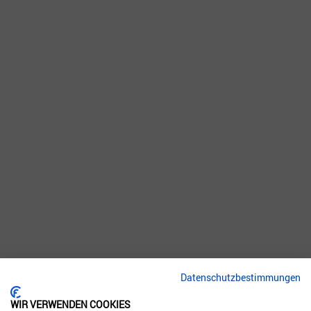
BÜROS
Datenschutzbestimmungen
Seit Firmengründung haben wir uns auf das
Design
von
Start-
WIR VERWENDEN COOKIES