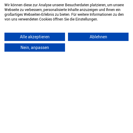
Ups
spezialisiert und entwerfen und realisieren für unsere
Wir können diese zur Analyse unserer Besucherdaten platzieren, um unsere
Kunden
maßgeschneiderte Bürokonzepte
. Die Ansprüche an
Webseite zu verbessern, personalisierte Inhalte anzuzeigen und Ihnen ein
eine...
großartiges Webseiten-Erlebnis zu bieten. Für weitere Informationen zu den
von uns verwendeten Cookies öffnen Sie die Einstellungen.
Alle akzeptieren
Ablehnen
Nein, anpassen