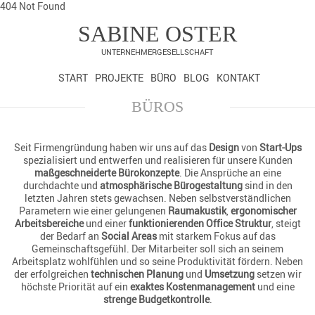
404 Not Found
SABINE OSTER
UNTERNEHMERGESELLSCHAFT
START
PROJEKTE
BÜRO
BLOG
KONTAKT
BÜROS
Seit Firmengründung haben wir uns auf das
Design
von
Start-Ups
spezialisiert und entwerfen und realisieren für unsere Kunden
maßgeschneiderte Bürokonzepte
. Die Ansprüche an eine
durchdachte und
atmosphärische Bürogestaltung
sind in den
letzten Jahren stets gewachsen. Neben selbstverständlichen
Parametern wie einer gelungenen
Raumakustik
,
ergonomischer
Arbeitsbereiche
und einer
funktionierenden Office Struktur
, steigt
der Bedarf an
Social Areas
mit starkem Fokus auf das
Gemeinschaftsgefühl. Der Mitarbeiter soll sich an seinem
Arbeitsplatz wohlfühlen und so seine Produktivität fördern. Neben
der erfolgreichen
technischen Planung
und
Umsetzung
setzen wir
höchste Priorität auf ein
exaktes Kostenmanagement
und eine
strenge Budgetkontrolle
.