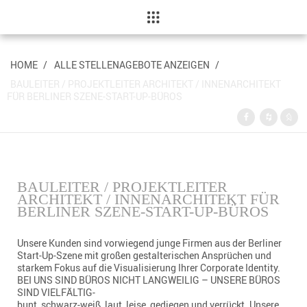
404 Not Found
HOME
/
ALLE STELLENAGEBOTE ANZEIGEN
/
BAULEITER / PROJEKTLEITER ARCHITEKT / INNENARCHITEKT
FÜR BERLINER SZENE-START-UP-BÜROS
BAULEITER / PROJEKTLEITER
ARCHITEKT / INNENARCHITEKT FÜR
BERLINER SZENE-START-UP-BÜROS
Unsere Kunden sind vorwiegend junge Firmen aus der Berliner
Start-Up-Szene mit großen gestalterischen Ansprüchen und
starkem Fokus auf die Visualisierung Ihrer Corporate Identity.
BEI UNS SIND BÜROS NICHT LANGWEILIG – UNSERE BÜROS
SIND VIELFÄLTIG-
bunt, schwarz-weiß, laut, leise, gediegen und verrückt. Unsere